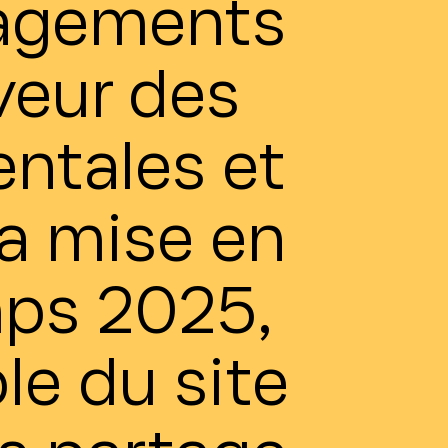
gagements
aveur des
ntales et
sa mise en
mps 2025,
le du site