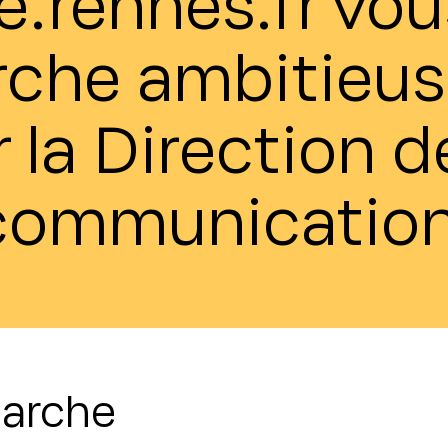
.rennes.fr vou
rche ambitieus
 la Direction d
communication
marche