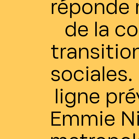
réponde 
de la co
transiti
sociales.
ligne pr
Emmie Nia