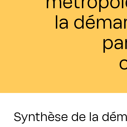
metropole
la déma
par
Synthèse de la dé