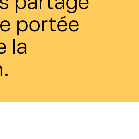
s partage
e portée
e la
.