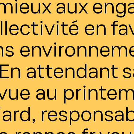
mieux aux en
llectivité en f
ons environneme
 En attendant 
évue au printe
rd, responsab