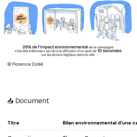
Droits réservés :
©
Florence Dollé
📥 Document
Titre
Bilan environnemental d’une