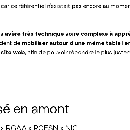
 car ce référentiel n'existait pas encore au mome
 s'avère très technique voire complexe à app
ident de
mobiliser autour d'une même table l'e
 site web
, afin de pouvoir répondre le plus just
isé en amont
 x RGAA x RGESN x NIG