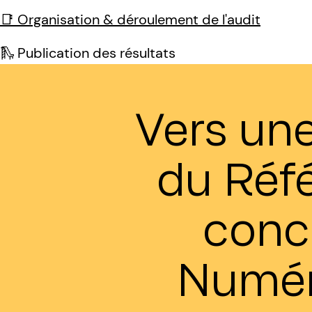
📑 Organisation & déroulement de l'audit
🛝 Publication des résultats
Vers un
du Réfé
conc
Numér