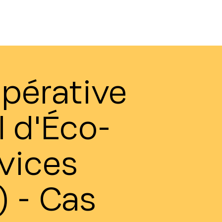
pérative
l d'Éco-
vices
 - Cas